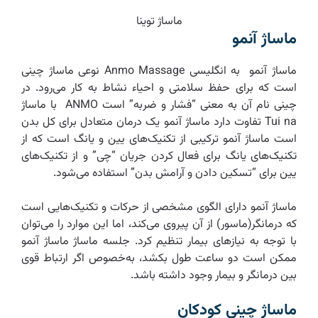
ماساژ توینا
ماساژ آنمو
ماساژ آنمو به انگلیسی ​Anmo Massage نوعی ماساژ چینی
است که برای حفظ سلامتی و احیاء نشاط به کار می‌رود. در
چینی نام آن به معنی “فشار و ضربه” است ANMO با ماساژ
Tui na تفاوت دارد ماساژ آنمو یک درمان متعادل برای کل بدن
است ماساژ آنمو ترکیبی از تکنیک‌های یین و یانگ است که از
تکنیک‌های یانگ برای فعال کردن جریان “چی” و از تکنیک‌های
یین برای “تسکین دادن و آرامش بدن” استفاده می‌شود.
ماساژ آنمو دارای الگوی مشخصی از حرکات و تکنیک‌هایی است
که درمانگر(ماسور) از آن پیروی می‌کند، اما این موارد را می‌توان
با توجه به نیازهای بیمار تنظیم کرد. جلسه ماساژ ماساژ آنمو
ممکن است دو ساعت طول بکشد، به‌خصوص اگر ارتباط قوی
بین درمانگر و بیمار وجود داشته باشد.
ماساژ چینی کودکان