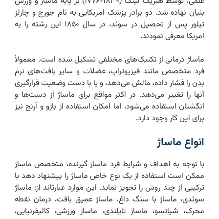
علمی، توسط هنریک لینگ (۱۸۳۹-۱۷۷۶) بر پایه ماساژ و ورزش
بنیان نهاده شد. دو برادر پزشک امریکایی به نام جورج و چارلز
تیلور پس از تحصیل در سوئد، در سال ۱۸۵۰ این رشته را به
امریکا معرفی نمودند.
ماساژ درمانی از تکنیک‌های مختلفی تشکیل شده است. معمولاً
فرد متخصص مانند فیزیوتراپ، عضلات و سایر بافت‌های نرم
بدن را فشار داده، مالش می‌دهد، و یا با دست وضعیت قرارگیری
آنها را تغییر می‌دهد. در اکثر مواقع برای ماساژ از دست‌ها و
انگشتان استفاده می‌شود، اما امکان استفاده از بازو و آرنج نیز
برای این کار وجود دارد.
انواع ماساژ
با توجه به اهداف و شرایط فرد ماساژ گیرنده، متخصص ماساژ
ممکن است استفاده از یک نوع خاص ماساژ را پیشنهاد دهد یا
ترکیبی از چند روش را تجویز نماید. این موارد عبارتاند از: ماساژ
سوئدی، ماساژ با سنگ داغ، ماساژ عمیق بافت، درمان نقطه
محرک، شیاتسو، ماساژ تایلندی، ماساژ ورزشی، کالیفرنیایی،