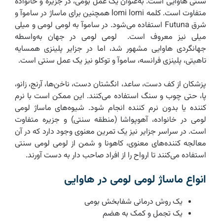
سنتی هاوایی است. به‌عنوان یک عمل بومی، در جزیره و خانواده
متفاوت است. کلمه lomi lomi همچنین برای ماساژ در ساموآ و
شرق Futuna استفاده می‌شود. در ساموآ به لومی لومی و میلی
میلی نیز معروف است. لومی لومی در جهان به‌واسطه
جهانگردی هاوایی مشهور شد، اما در جزایر پلینزی همسایه
تاهیتی، پلینزی فرانسه، ساموآ و توکلو نیز یک عمل سنتی است.
پزشکان از کف دست، ساعد، انگشتان دست، ناخن‌ها، آرنج، زانو،
پا، حتی چوب و سنگ استفاده می‌کنند. این ممکن است با نرم
کننده یا بدون نرم کننده انجام شود. شیوه‌های ماساژ لومی
لومی در خانواده، آهوپواشا (منطقه سنتی) و جزیره متفاوت
است. در سراسر جزایر نیز یک تمرین معنوی وجود دارد که در آن
معالجه کننده‌های معنوی، کاهونا و شمن از لومی لومی سنتی
استفاده می‌کنند تا ارواح را از افراد صاحب دار به دست آورند.
انواع ماساژ لومی لومی در هاوایی
یک روش درمانی شفابخش بومی
یک تجمل و کمک به هضم