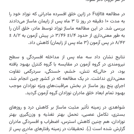
در مطالعه ‌Fujita‌ در ژاپن خلق افسرده مادرانی که نوزاد خود را
به مدت ۱۰ دقیقه در روز تا ۳ ماه پس از زایمان ماساژ می‌دادند
بررسی شد. در این مطالعه ماساژ نوزاد توسط مادر، خلق آنان را
به طور معنی‌داری از حدود ۱/۴± ۳/۴۶ در پیش آزمون به ۸/۲ ±
۸/۴۲ در پس آزمون (۳‌ ماه پس از زایمان) کاهش داد.
نتایج نشان داد سه ماه پس از مداخله افسردگی و سطح
نیرومندی در گروه آزمون در مقایسه با گروه کنترل بهبود یافته
بود، در حالی‌که تنش، خشم، خستگی، سردرگمی تفاوت
معنی‌داری نداشت.‌ در یک مطالعه که در کشور چین انجام شد،
اجرای پنج روز ماساژ در بخش مراقبت‌های ویژه نوزادان موجب
بهبود تمام ابعاد خلق مادران نوزادان گروه آزمون گردید.‌
شواهدی در زمینه تأثیر مثبت ماساژ بر کاهش درد و روزهای
بستری، تکامل عصبی، تحمل بهتر تغذیه و وزن‌گیری بهتر
نوزادان، هم چنین کاهش استرس، اضطراب و افسردگی مادران
گزارش شده است (،). تحقیقات در زمینه رفتارهای مادری پس از