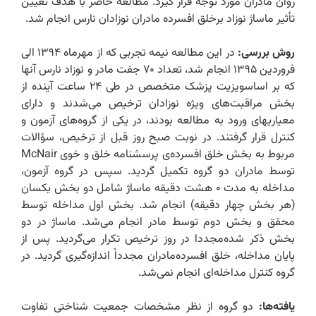
روان مادران مورد توجه قرار گیرد. مطالعه حاضر با هدف تعیین
تأثیر ماساژ نوزاد برخلق افسرده مادران نوزادان نارس انجام شد.
روش بررسی:
در این مطالعه نیمه تجربی که از مهرماه ۱۳۹۴ الی
فروردین ۱۳۹۵ انجام شد، تعداد ۷۰ جفت مادر و نوزاد نارس آنها
که بر اساسویزیت پزشک متخصص در طی ۲۴ ساعت آینده از
بخش مراقبت‌های ویژه نوزادان ترخیص می‌شدند و دارای
معیاریهای ورود به مطالعه بودند، در یکی از گروه‌های آزمون و
کنترل قرار گرفتند. در نوبت صبح روز قبل از ترخیص، سؤالات
مربوط به بخش خلق افسرده‌ی پرسشنامه خلق و خوی McNair
توسط مادران دو گروه تکمیل گردید. سپس در گروه آزمون،
مداخله به مدت ۰ هشت دقیقه ماساژ شامل دو بخش یکسان
(هر بخش چهار دقیقه) انجام شد. بخش اول مداخله توسط
محقق و بخش دوم توسط مادر انجام می‌شد. ماساژ در دو
بخش ذکر شده‌مجددا در روز ترخیص تکرار می‌گردید. پس از
پایان مداخله، خلق افسرده‌مادران مجدداً اندازه‌گیری گردید. در
گروه کنترل مداخله‌ای انجام نمی‌شد.
یافته‌ها:
دو گروه از نظر مشخصات جمعیت شناختی تفاوت