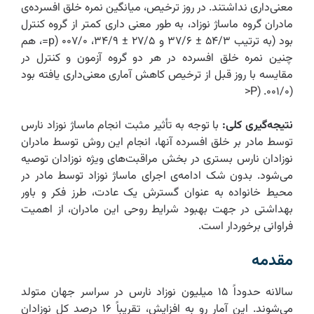
معنی‌داری نداشتند. در روز ترخیص، میانگین نمره خلق افسرده‌ی
مادران گروه ماساژ نوزاد، به طور معنی داری کمتر از گروه کنترل
بود (به ترتیب ۵۴/۳ ± ۳۷/۶ و ۲۷/۵ ± ۳۴/۹، ۰۰۷/۰ (p=، هم
چنین نمره خلق افسرده در هر دو گروه آزمون و کنترل در
مقایسه با روز قبل از ترخیص کاهش آماری معنی‌داری یافته بود
(۰۰۱/۰. (P<
نتیجه‌گیری کلی:
با توجه به تأثیر مثبت انجام ماساژ نوزاد نارس
توسط مادر بر خلق افسرده آنها، انجام این روش توسط مادران
نوزادان نارس بستری
در بخش مراقبت‌های ویژه نوزادان توصیه
می‌شود. بدون شک ادامه‌ی اجرای ماساژ نوزاد توسط مادر در
محیط خانواده به عنوان گسترش یک عادت، طرز فکر و باور
بهداشتی در جهت بهبود شرایط روحی این مادران، از اهمیت
فراوانی برخوردار است.
مقدمه
سالانه حدوداً ‌۱۵ میلیون نوزاد نارس در سراسر جهان متولد
می‌شوند. این آمار رو به افزایش، تقریباً ۱۶ درصد کل نوزادان