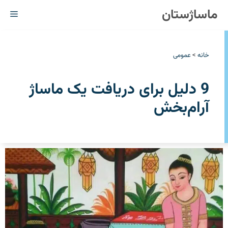
رش
ماساژستان
فهر
ه
حتوا
خانه
>
عمومی
‏9‏‎ ‎دلیل برای دریافت یک ماساژ
آرام‌بخش